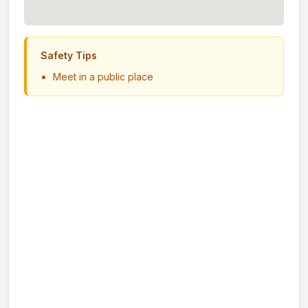
Safety Tips
Meet in a public place
Never send money in advance
Inspect item before paying
Trust your instincts