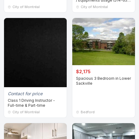
/ Equipments usagé (514-655-
9653)
City of Montréal
City of Montréal
$2,175
Spacious 3 Bedroom in Lower
Sackville
Contact for price
Class 1 Driving Instructor -
Full-time & Part-time
City of Montréal
Bedford