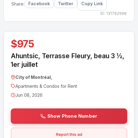
Facebook
Twitter
Copy Link
Share:
ID: 131792998
$975
Ahuntsic, Terrasse Fleury, beau 3 ½,
1er juillet
City of Montréal,
Apartments & Condos for Rent
Jun 08, 2026
Show Phone Number
Report this ad